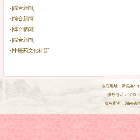
[综合新闻]
妇产科的除夕夜
[综合新闻]
新宁县中医医院来我县中医医院 交流学习
[综合新闻]
产科急救演练进行时……..
[综合新闻]
县中医医院扎实落实妇幼、计生综治工作
[中医药文化科普]
镇痛分娩
医院地址：新晃县中山路82
服务电话：0745-62
版权所有：湖南省