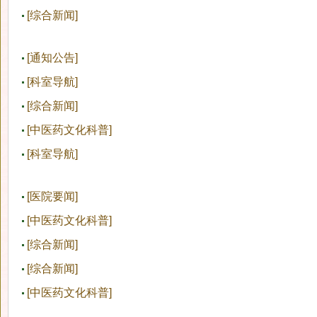
吴美艳
[综合新闻]
好消息！中医医院1月17日“中华五千年 首诊看中医”品牌
[通知公告]
迎新年，庆“双节”关爱女性盆底健康 —新晃县中医医院
[科室导航]
妇产科
[综合新闻]
不孕患者的福音一新晃县中医医院成功开展四维子宫输卵
[中医药文化科普]
妇产科手术后尿潴留的护理
[科室导航]
治未病健康管理中心
[医院要闻]
你的童年快乐，我的真心呵护——新晃县中医医院为住院患
[中医药文化科普]
先进技术（宫腔镜）呵护女性健康 ————科技开创微创
[综合新闻]
我与科室共成长
[综合新闻]
病房里的儿童节—县中医医院为住院患儿庆祝“六一”儿童节
[中医药文化科普]
新冠疫情下，我们还能产检吗?