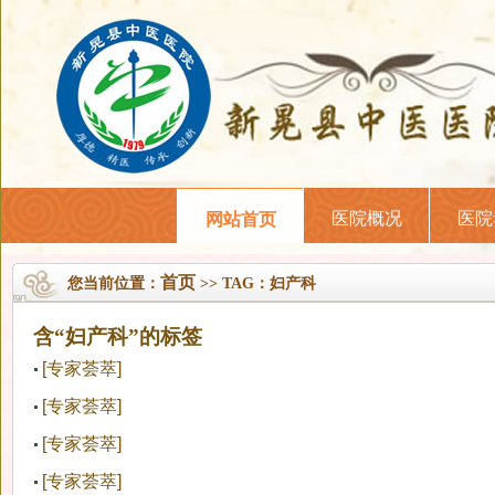
医院概况
医院
网站首页
首页
您当前位置：
>> TAG：妇产科
含“妇产科”的标签
[专家荟萃]
黄冬丽
[专家荟萃]
甘琼惠
[专家荟萃]
蒲青华
[专家荟萃]